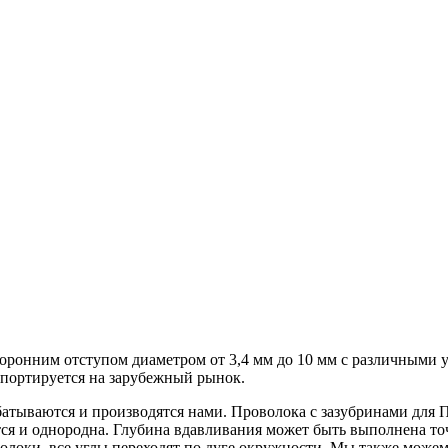
хсторонним отступом диаметром от 3,4 мм до 10 мм с различными 
портируется на зарубежный рынок.
атываются и производятся нами. Проволока с зазубринами для 
тся и однородна. Глубина вдавливания может быть выполнена т
олоки, все углы переходят по дуге окружности. Мы также можем