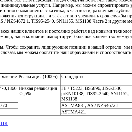
ь индивидуальные услуги. Например, мы можем спроектировать 
етонного компонента заказчика, в частности, различная глубин
оложения конструкции. , и эффективно увеличить срок службы 
 / NZS4672.1, TIS95-2540, SNI1155, MS1138 Часть 2 и другие 
 всех наших клиентов и постоянно работая над новыми техноло
помощи, наша компания импортирует большое количество между
ны. Чтобы сохранить лидирующие позиции в нашей отрасли, мы 
о словам, мы можем обогатить наш образ жизни и способствоват
стяжение
Релаксация (1000ч)
Стандарты
770,1860
Низкая релаксация
ГБ / T5223, BS5896, JISG3536,
≤2,5%
prEN10138, TIS95-2540, SNI1155,
MS1138
1770
ASTMA881, AS / NZS4672.1
ASTMA421,
я ПК