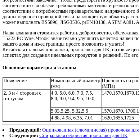
соответствии с особыми требованиями заказчика и реализоват
соответствии с потребностями предварительно напряженного б
длины переноса проводной связи на конкретную область расп
может выполнять BS5896, JISG3536, prEN10138, ASTM A881, AS
Наша компания стремится работать добросовестно, обслуживая
T5223 PC Wire. Чтобы значительно улучшить качество нашей 
вашего дома и из-за границы просто позвонить и узнать!
Китайская стальная проволока, проволока для ПК, оптовые це
аспектах для создания идеальных продуктов и решений. По ег
Основные параметры и эталоны
Появление
Номинальный диаметр
Прочность на ра
(мм)
(МПа)
2, 3 и 4 стороны с
4.0, 5.0, 6.0, 7.0, 7.5,
1470,1570,1670,1
отступом
8.0, 9.0, 9.4, 9.5, 10.0,
5,03,5,25, 5,32,5,5
1570,1670, 1700,
4.88, 4.98, 6.35, 7.01
1620,1655,1725
Предыдущий:
Оцинкованная (алюминиевая) проволока дл
Следующий:
Спиральная ребристая проволока для ПК