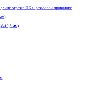
 длине отрезка ПК и резьбовой проволоке
мм)
,8-10,5 мм)
ем