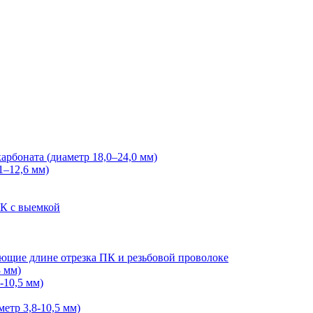
арбоната (диаметр 18,0–24,0 мм)
1–12,6 мм)
ПК с выемкой
ующие длине отрезка ПК и резьбовой проволоке
 мм)
-10,5 мм)
етр 3,8-10,5 мм)