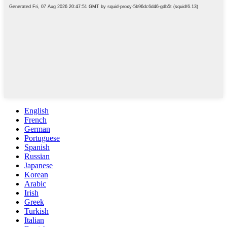
English
French
German
Portuguese
Spanish
Russian
Japanese
Korean
Arabic
Irish
Greek
Turkish
Italian